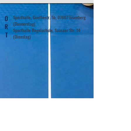
O
Sporthalle, Goethestr. 5b, 07607 Eisenberg
(Donnerstag)
R
Sporthalle Regelschule, Saasaer Str. 14
T
(Dienstag)