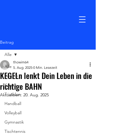
Beitrag
Alle
thowim64
Alle
5. Aug. 2025
0 Min. Lesezeit
KEGELn lenkt Dein Leben in die
Kegeln
richtige BAHN
Karate
Triathlon
Aktualisiert:
20. Aug. 2025
Handball
Volleyball
Gymnastik
Tischtennis