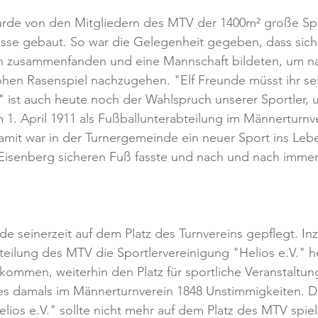
urde von den Mitgliedern des MTV der 1400m² große Spo
rasse gebaut. So war die Gelegenheit gegeben, dass sich
n zusammenfanden und eine Mannschaft bildeten, um 
ohen Rasenspiel nachzugehen. "Elf Freunde müsst ihr sein
" ist auch heute noch der Wahlspruch unserer Sportler, 
m 1. April 1911 als Fußballunterabteilung im Männerturnv
it war in der Turnergemeinde ein neuer Sport ins Leb
 Eisenberg sicheren Fuß fasste und nach und nach imme
de seinerzeit auf dem Platz des Turnvereins gepflegt. In
teilung des MTV die Sportlervereinigung "Helios e.V." he
ommen, weiterhin den Platz für sportliche Veranstaltun
es damals im Männerturnverein 1848 Unstimmigkeiten. D
lios e.V." sollte nicht mehr auf dem Platz des MTV spi