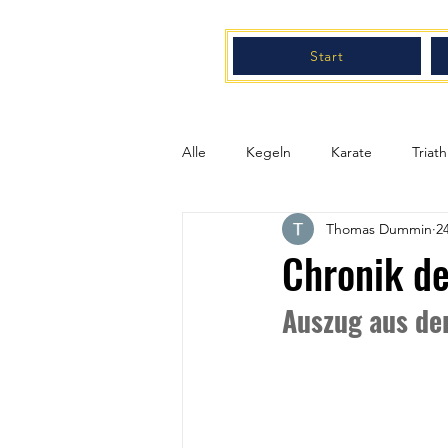
Start
Alle
Kegeln
Karate
Triath
Thomas Dummin
2
Fußball
Basketball
Alle
Chronik de
Auszug aus de