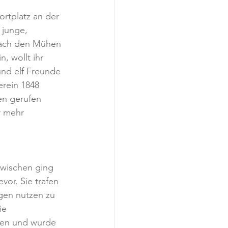
rtplatz an der 
 junge, 
nach den Mühen 
, wollt ihr 
und elf Freunde 
erein 1848 
en gerufen 
r mehr 
zwischen ging 
vor. Sie trafen 
gen nutzen zu 
ie 
elen und wurde 