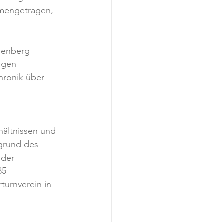
mengetragen, 
isenberg 
igen 
hronik über 
hältnissen und 
grund des 
 der 
85 
urnverein in 