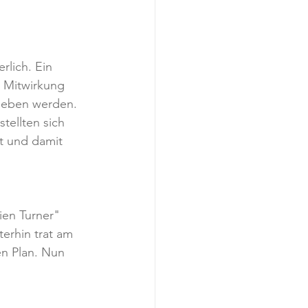
rlich. Ein 
 Mitwirkung 
geben werden. 
ellten sich 
t und damit 
en Turner" 
erhin trat am 
n Plan. Nun 
.