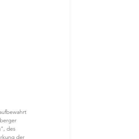
aufbewahrt 
nberger 
", des 
rkung der 