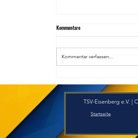
Kommentare
Kommentar verfassen...
Trikot sucht neue Talente!
TSV-Eisenberg e.V. | 
Startseite