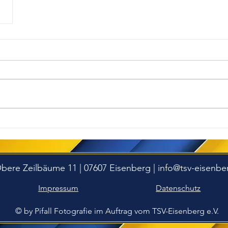
Obere Zeilbäume 11 | 07607 Eisenberg |
info@tsv-eisenbe
Impressum
Datenschutz
© by Pifall Fotografie im Auftrag vom TSV-Eisenberg e.V.