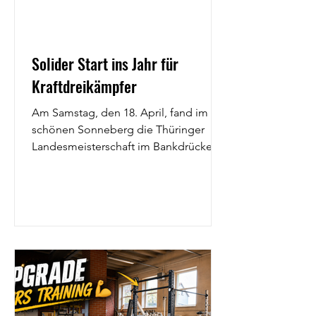
Solider Start ins Jahr für
Kraftdreikämpfer
Am Samstag, den 18. April, fand im
schönen Sonneberg die Thüringer
Landesmeisterschaft im Bankdrücken
statt. Mit dabei war auch unser
Kraftdreikämpfer André, der in der
Gewichtsklasse Aktive bis 83 kg an den
Start ging. Mit einer gedrückten Last
von 125 kg sicherte er sich einen
starken zweiten Platz und damit einen
soliden Einstieg in die neue
Wettkampfsaison. Trotz dieses Erfolgs
zeigte sich André im Anschluss nicht
vollständig zufrieden mit seiner