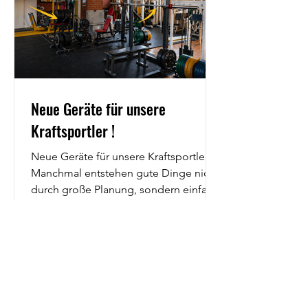
Leistung. Bereits drei Wo
Neue Geräte für unsere
Kraftsportler !
Neue Geräte für unsere Kraftsportler 💪
Manchmal entstehen gute Dinge nicht
durch große Planung, sondern einfach
dadurch, dass Leute gemeinsam
anpacken. Nachdem im letzten Jahr
Thomas bereits im Alleingang eine
starke Beinpresse für uns organisiert
hat – nochmal vielen Dank dafür – war
schnell klar: da geht noch mehr. Dieses
Mal ging es wieder gemeinsam zur