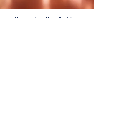
News, aktuelles, Archiv...
Versuche es später
erneut.
Sobald neue Beiträge
veröffentlicht wurden,
erscheinen diese hier.
TSV-Eisenberg e.V. | Obere
Zeilbäume 11 | 07607 Eisenberg |
info@tsv-eisenberg.de
|
+49 36691